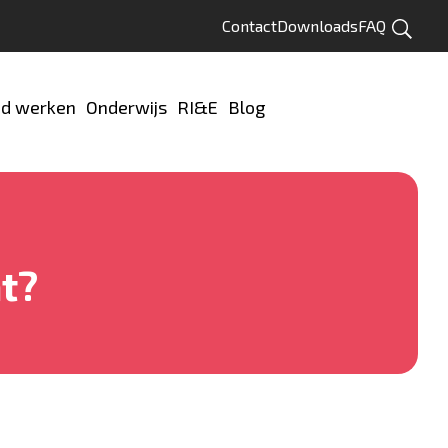
Contact
Downloads
FAQ
Zoeken
d werken
Onderwijs
RI&E
Blog
Test jezelf
t?