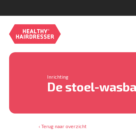
Inrichting
De stoel-wasbak
‹ Terug naar overzicht