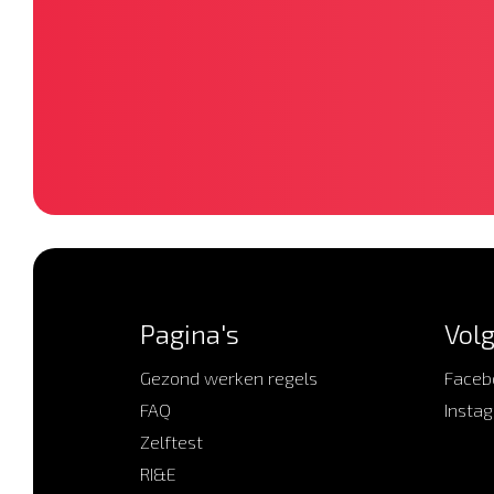
Pagina's
Volg
Gezond werken regels
Faceb
FAQ
Insta
Zelftest
RI&E