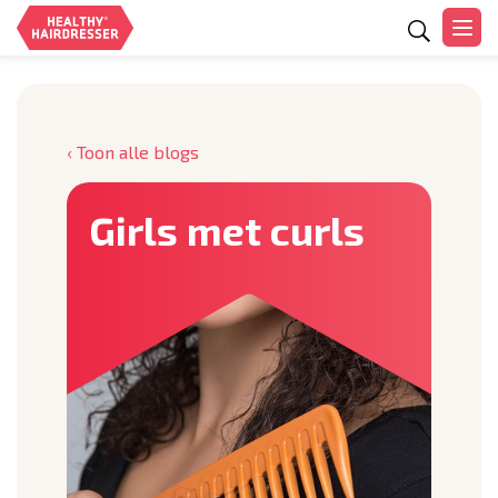
Zoeken
‹ Toon alle blogs
Girls met curls