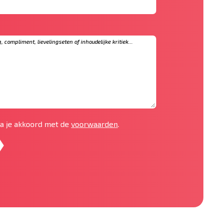
 ga je akkoord met de
voorwaarden
.