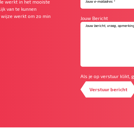
Je werkt in het mooiste
ijk van te kunnen
te wijze werkt om zo min
Jouw Bericht
Als je op verstuur klikt,
Verstuur bericht