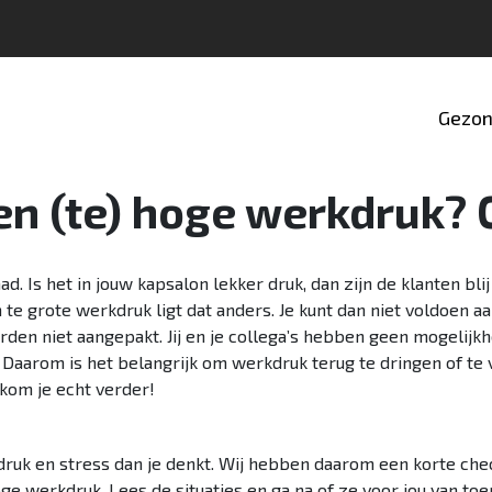
Gezon
een (te) hoge werkdruk? 
. Is het in jouw kapsalon lekker druk, dan zijn de klanten blij
n te grote werkdruk ligt dat anders. Je kunt dan niet voldoen a
 niet aangepakt. Jij en je collega’s hebben geen mogelijkhei
 Daarom is het belangrijk om werkdruk terug te dringen of te
kom je echt verder!
k en stress dan je denkt. Wij hebben daarom een korte checkli
oge werkdruk. Lees de situaties en ga na of ze voor jou van toe