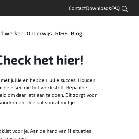
Contact
Downloads
FAQ
Zoeken
d werken
Onderwijs
RI&E
Blog
Test jezelf
Check het hier!
 met jullie en hebben jullie succes. Houden
an de eisen die het werk stelt. Bepaalde
d om daar iets aan te doen. Dit zorgt voor
 voorkomen. Doe dat vooral met je
st voor je. Aan de hand van 11 situaties
passing zijn: