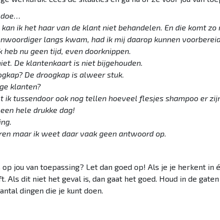
d doe…
o kan ik het haar van de klant niet behandelen. En die komt z
enwoordiger langs kwam, had ik mij daarop kunnen voorberei
Ik heb nu geen tijd, even doorknippen.
et. De klantenkaart is niet bijgehouden.
ogkap? De droogkap is alweer stuk.
ige klanten?
t ik tussendoor ook nog tellen hoeveel flesjes shampoo er zij
 een hele drukke dag!
ing.
eren maar ik weet daar vaak geen antwoord op.
op jou van toepassing? Let dan goed op! Als je je herkent in é
. Als dit niet het geval is, dan gaat het goed. Houd in de gaten o
antal dingen die je kunt doen.