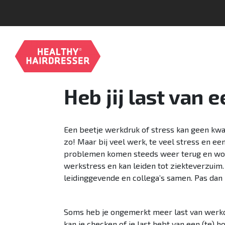
Heb jij last van 
Een beetje werkdruk of stress kan geen kwaad
zo! Maar bij veel werk, te veel stress en ee
problemen komen steeds weer terug en worden
werkstress en kan leiden tot ziekteverzuim.
leidinggevende en collega’s samen. Pas dan 
Soms heb je ongemerkt meer last van werkdru
kan je checken of je last hebt van een (te) h