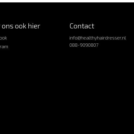
 ons ook hier
Contact
ook
info@healthyhairdresser.nl
088-9090807
gram