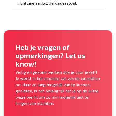
richtlijnen m.b.t. de kinderstoel.
Heb je vragen of
opmerkingen? Let us
know!
Veilig en gezond werken doe je voor jezelf!
Je werkt in het mooiste vak van de wereld en
om daar zo lang mogelijk van te kunnen
genieten, is het belangrijk dat je op de juiste
wijze werkt om zo min mogelijk last te
krijgen van klachten.