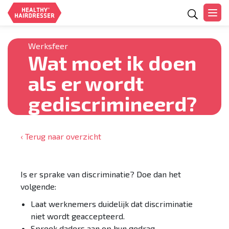
Zoeken
Werksfeer
Wat moet ik doen
als er wordt
gediscrimineerd?
‹ Terug naar overzicht
Is er sprake van discriminatie? Doe dan het
volgende:
Laat werknemers duidelijk dat discriminatie
niet wordt geaccepteerd.
Spreek daders aan op hun gedrag.