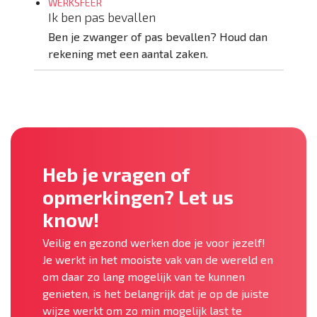
WERKSFEER
Ik ben pas bevallen
Ben je zwanger of pas bevallen? Houd dan
rekening met een aantal zaken.
Heb je vragen of
opmerkingen? Let us
know!
Veilig en gezond werken doe je voor jezelf!
Je werkt in het mooiste vak van de wereld en
om daar zo lang mogelijk van te kunnen
genieten, is het belangrijk dat je op de juiste
wijze werkt om zo min mogelijk last te