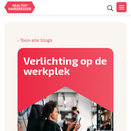
Zoeken
‹ Toon alle blogs
Verlichting op de
werkplek