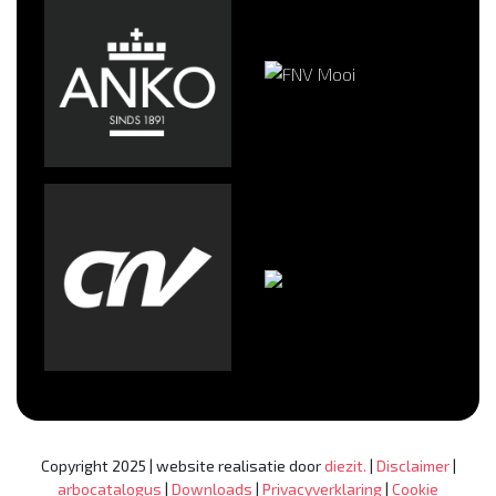
Copyright 2025 | website realisatie door
diezit.
|
Disclaimer
|
arbocatalogus
|
Downloads
|
Privacyverklaring
|
Cookie