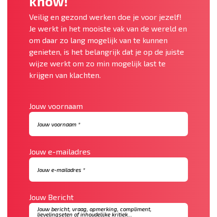
know!
Veilig en gezond werken doe je voor jezelf!
Je werkt in het mooiste vak van de wereld en
om daar zo lang mogelijk van te kunnen
genieten, is het belangrijk dat je op de juiste
wijze werkt om zo min mogelijk last te
krijgen van klachten.
Jouw voornaam
Jouw e-mailadres
Jouw Bericht