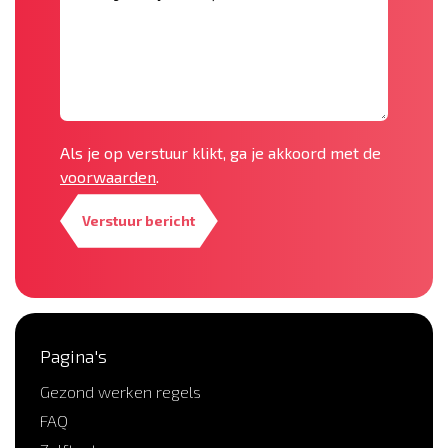
Als je op verstuur klikt, ga je akkoord met de
voorwaarden
.
Verstuur bericht
Pagina's
Gezond werken regels
FAQ