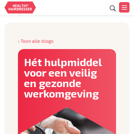
Zoeken
‹ Toon alle blogs
Hét hulpmiddel
voor een veilig
en gezonde
werkomgeving