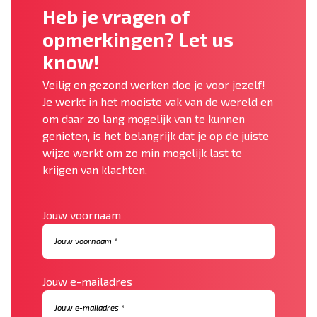
Heb je vragen of
opmerkingen? Let us
know!
Veilig en gezond werken doe je voor jezelf!
Je werkt in het mooiste vak van de wereld en
om daar zo lang mogelijk van te kunnen
genieten, is het belangrijk dat je op de juiste
wijze werkt om zo min mogelijk last te
krijgen van klachten.
Jouw voornaam
Jouw e-mailadres