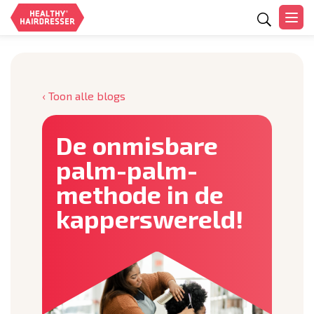
Zoeken
‹ Toon alle blogs
De onmisbare
palm-palm-
methode in de
kapperswereld!