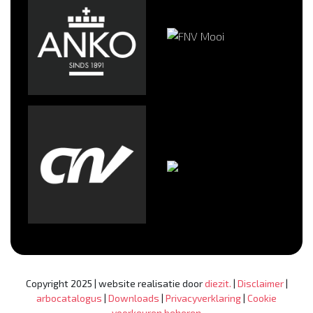
Copyright 2025 | website realisatie door
diezit.
|
Disclaimer
|
arbocatalogus
|
Downloads
|
Privacyverklaring
|
Cookie
voorkeuren beheren