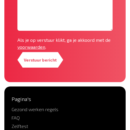
Als je op verstuur klikt, ga je akkoord met de
voorwaarden
.
Verstuur bericht
Pagina's
Gezond werken regels
FAQ
Zelftest