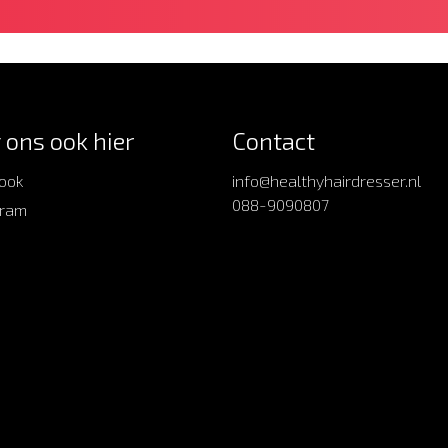
 ons ook hier
Contact
ook
info@healthyhairdresser.nl
088-9090807
gram