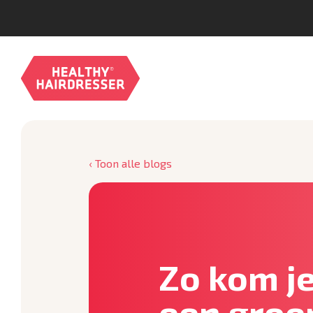
‹ Toon alle blogs
Zo kom j
een groe