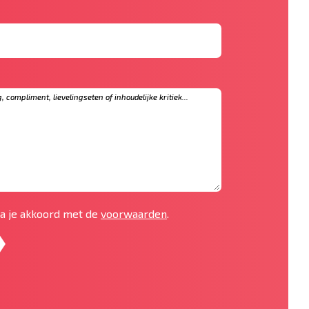
 ga je akkoord met de
voorwaarden
.