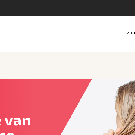
Gezon
e van
ne