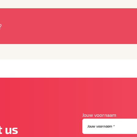
?
Jouw voornaam
 us