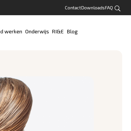
Contact
Downloads
FAQ
Zoeken
d werken
Onderwijs
RI&E
Blog
Test jezelf