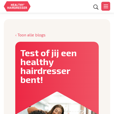
Zoeken
‹ Toon alle blogs
Test of jij een
healthy
hairdresser
bent!