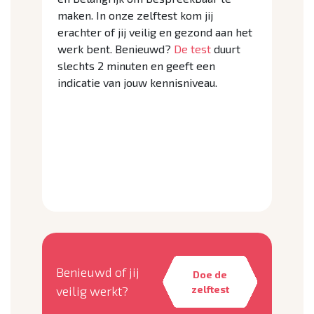
maken. In onze zelftest kom jij
erachter of jij veilig en gezond aan het
werk bent. Benieuwd?
De test
duurt
slechts 2 minuten en geeft een
indicatie van jouw kennisniveau.
DOE NU SNEL DE ZELFTEST EN
KOM ERACHTER OF JIJ VEILIG EN
GEZOND WERKT.
Benieuwd of jij
Doe de
veilig werkt?
zelftest