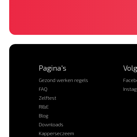
Pagina's
Volg
Gezond werken regels
Faceb
FAQ
Insta
Zelftest
RI&E
Blog
Downloads
Kapperseczeem