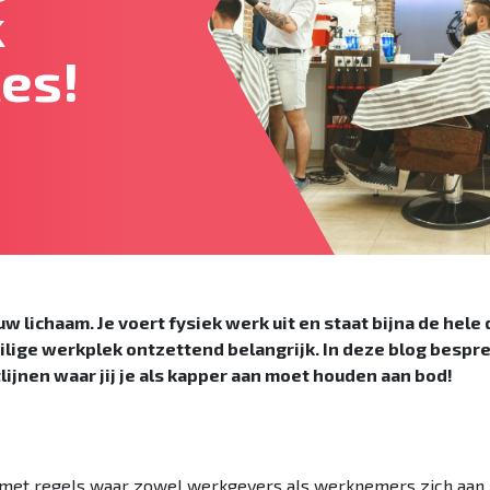
k
es!
uw lichaam. Je voert fysiek werk uit en staat bijna de hele
eilige werkplek ontzettend belangrijk. In deze blog bes
ijnen waar jij je als kapper aan moet houden aan bod!
met regels waar zowel werkgevers als werknemers zich aan