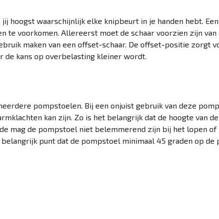
jij hoogst waarschijnlijk elke knipbeurt in je handen hebt. Een j
n te voorkomen. Allereerst moet de schaar voorzien zijn van e
 gebruik maken van een offset-schaar. De offset-positie zorgt
 de kans op overbelasting kleiner wordt.
 meerdere pompstoelen. Bij een onjuist gebruik van deze pom
armklachten kan zijn. Zo is het belangrijk dat de hoogte van 
eede mag de pompstoel niet belemmerend zijn bij het lopen 
r belangrijk punt dat de pompstoel minimaal 45 graden op de 
en regels voor zo veilig mogelijke kapsalon!