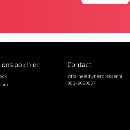
 ons ook hier
Contact
ook
info@healthyhairdresser.nl
088-9090807
gram