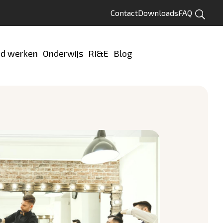
Contact
Downloads
FAQ
Zoeken
d werken
Onderwijs
RI&E
Blog
Test jezelf