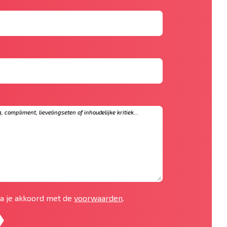
 ga je akkoord met de
voorwaarden
.