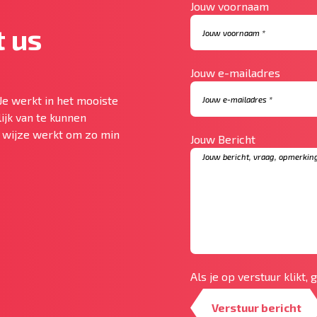
Jouw voornaam
 us
Jouw e-mailadres
Je werkt in het mooiste
ijk van te kunnen
te wijze werkt om zo min
Jouw Bericht
Als je op verstuur klikt,
Verstuur bericht