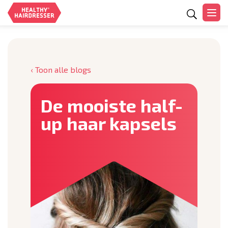
Zoeken
‹ Toon alle blogs
De mooiste half-
up haar kapsels